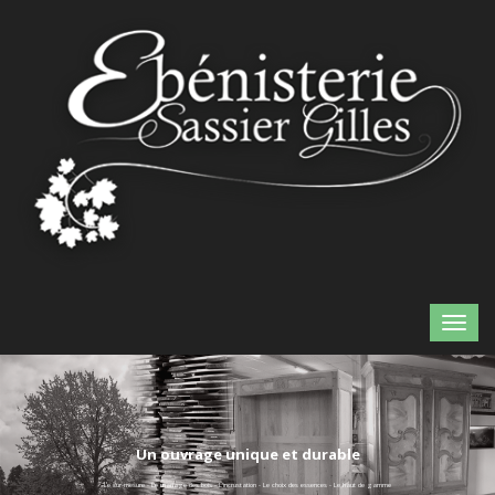
Un ouvrage unique et durable
Le sur-mesure - Le mariage des bois - L'incrustation - Le choix des essences - Le haut de gamme